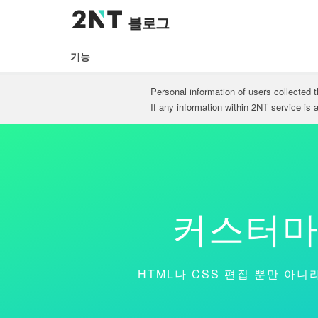
블로그
기능
Personal information of users collected 
If any information within 2NT service is
커스터마
HTML나 CSS 편집 뿐만 아