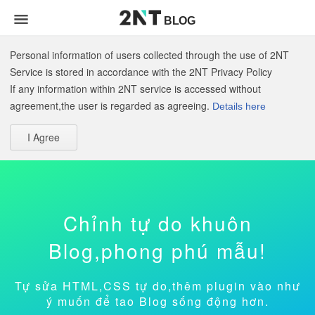
BLOG
Personal information of users collected through the use of 2NT
Service is stored in accordance with the 2NT Privacy Policy
If any information within 2NT service is accessed without
agreement,the user is regarded as agreeing.
Details here
I Agree
Chỉnh tự do khuôn
Blog,phong phú mẫu!
Tự sửa HTML,CSS tự do,thêm plugin vào như
ý muốn để tao Blog sống động hơn.