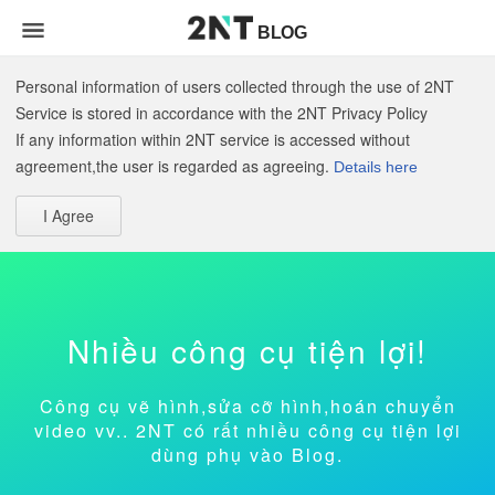
BLOG
Personal information of users collected through the use of 2NT
Service is stored in accordance with the 2NT Privacy Policy
If any information within 2NT service is accessed without
agreement,the user is regarded as agreeing.
Details here
I Agree
Nhiều công cụ tiện lợi!
Công cụ vẽ hình,sửa cỡ hình,hoán chuyển
video vv.. 2NT có rất nhiều công cụ tiện lợi
dùng phụ vào Blog.